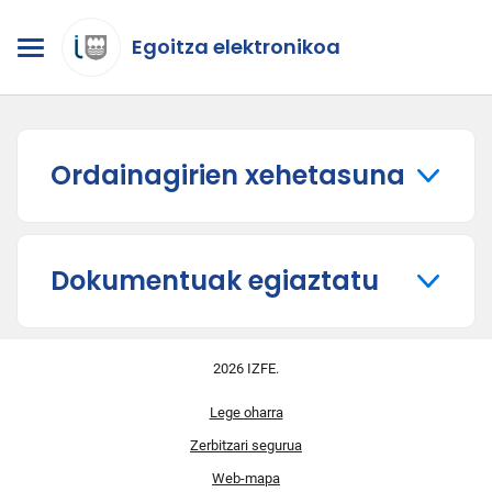
Egoitza elektronikoa
Ordainagirien xehetasuna
Dokumentuak egiaztatu
2026 IZFE.
Lege oharra
Zerbitzari segurua
Web-mapa