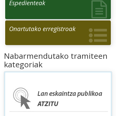
Espedienteak
Onartutako erregistroak
Nabarmendutako tramiteen
kategoriak