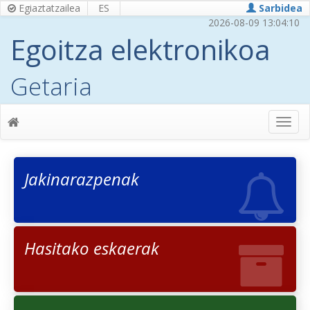
Egiaztatzailea
ES
Sarbidea
2026-08-09 13:04:11
Egoitza elektronikoa
Getaria
Jakinarazpenak
Hasitako eskaerak