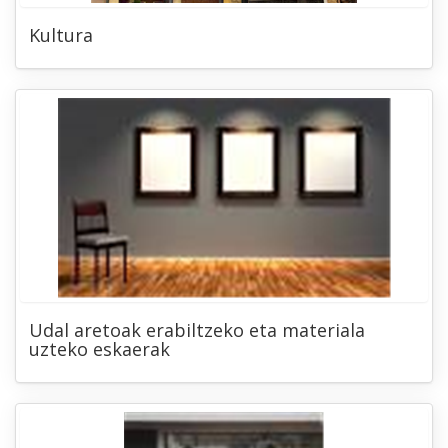
Kultura
Udal aretoak erabiltzeko eta materiala
uzteko eskaerak